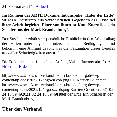
24. Februar 2021
/
in
Aktuell
Im Rahmen der ARTE-Dokumentationsreihe „Hüter der Erde“
wurden Tierhirten aus verschiedenen Gegenden der Erde bei
ihrer Arbeit begleitet. Einer von ihnen ist Knut Kucznik – „ein
Schäfer aus der Mark Brandenburg“.
Der Zuschauer erhält sehr persönliche Einblicke in den Arbeitsalltag
der Hirten unter regional unterschiedlichen Bedingungen und
bekommt eine Ahnung davon, was die Faszination dieses Berufes
trotz aller Schwierigkeiten ausmacht.
Die Dokumentation ist noch bis Anfang Mai im Internet abrufbar:
Hüter der Erde
https://www.schafzuchtverband-berlin-brandenburg.de//wp-
content/uploads/2022/12/logo-szvbb.png
0
0
Karsten Guenther
https://www.schafzuchtverband-berlin-brandenburg.de//wp-
content/uploads/2022/12/logo-szvbb.png
Karsten Guenther
2021-02-
24 18:39:49
2021-02-24 18:39:49
Hüter der Erde-Ein Schäfer in der
Mark Brandenburg
Über den Verband