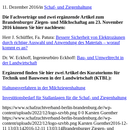
11. Dezember 2016
/
in
Schaf- und Ziegenhaltung
Die Fachvorträge und zwei ergänzende Artikel zum
Brandenburger Ziegen- und Milchschaftag am 23. November
2016 können Sie hier nachlesen:
Herr J. Schüffler, Fa. Patura:
Bessere Sicherheit von Elektrozäunen
durch richtige Auswahl und Anwendung des Materials – worauf
kommt es an?
Dr. W. Eckhoff, Ingenieurbüro Eckhoff:
Bau- und Umweltrecht in
der Landwirtschaft
Ergänzend finden Sie hier zwei Artikel des Kuratoriums für
Technik und Bauwesen in der Landwirtschaft (KTBL):
Haltungsverfahren in der Milchziegenhaltung
Investitionsbedarf für Stallanlagen für die Schaf- und Ziegenhaltung
https://www.schafzuchtverband-berlin-brandenburg.de//wp-
content/uploads/2022/12/logo-szvbb.png
0
0
Karsten Guenther
https://www.schafzuchtverband-berlin-brandenburg.de//wp-
content/uploads/2022/12/logo-szvbb.png
Karsten Guenther
2016-12-
11 13:03:14
2016-12-11 13:03:14
Brandenburger Ziegen- und