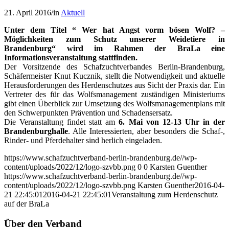
21. April 2016
/
in
Aktuell
Unter dem Titel “ Wer hat Angst vorm bösen Wolf? –
Möglichkeiten zum Schutz unserer Weidetiere in
Brandenburg“ wird im Rahmen der BraLa eine
Informationsveranstaltung stattfinden.
Der Vorsitzende des Schafzuchtverbandes Berlin-Brandenburg,
Schäfermeister Knut Kucznik, stellt die Notwendigkeit und aktuelle
Herausforderungen des Herdenschutzes aus Sicht der Praxis dar. Ein
Vertreter des für das Wolfsmanagement zuständigen Ministeriums
gibt einen Überblick zur Umsetzung des Wolfsmanagementplans mit
den Schwerpunkten Prävention und Schadensersatz.
Die Veranstaltung findet statt am
6. Mai von 12-13 Uhr in der
Brandenburghalle
. Alle Interessierten, aber besonders die Schaf-,
Rinder- und Pferdehalter sind herlich eingeladen.
https://www.schafzuchtverband-berlin-brandenburg.de//wp-
content/uploads/2022/12/logo-szvbb.png
0
0
Karsten Guenther
https://www.schafzuchtverband-berlin-brandenburg.de//wp-
content/uploads/2022/12/logo-szvbb.png
Karsten Guenther
2016-04-
21 22:45:01
2016-04-21 22:45:01
Veranstaltung zum Herdenschutz
auf der BraLa
Über den Verband