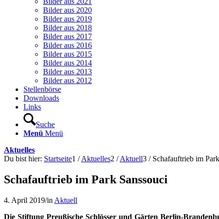
Bilder aus 2021
Bilder aus 2020
Bilder aus 2019
Bilder aus 2018
Bilder aus 2017
Bilder aus 2016
Bilder aus 2015
Bilder aus 2014
Bilder aus 2013
Bilder aus 2012
Stellenbörse
Downloads
Links
Suche
Menü
Menü
Aktuelles
Du bist hier:
Startseite
1
/
Aktuelles
2
/
Aktuell
3
/
Schafauftrieb im Par
Schafauftrieb im Park Sanssouci
4. April 2019
/
in
Aktuell
Die Stiftung Preußische Schlösser und Gärten Berlin-Brandenb