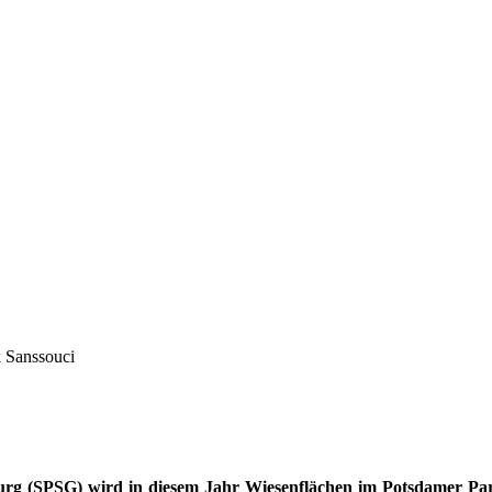
k Sanssouci
urg (SPSG) wird in diesem Jahr Wiesenflächen im Potsdamer Park 