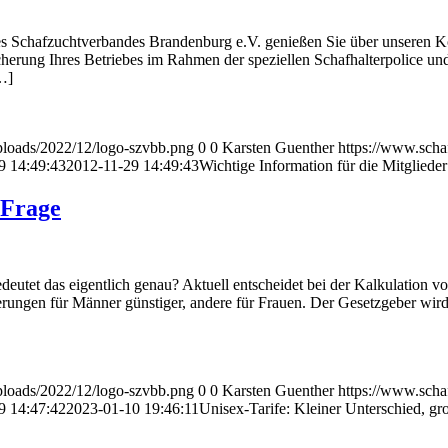
des Schafzuchtverbandes Brandenburg e.V. genießen Sie über unseren Ko
cherung Ihres Betriebes im Rahmen der speziellen Schafhalterpolice und
…]
ploads/2022/12/logo-szvbb.png
0
0
Karsten Guenther
https://www.scha
9 14:49:43
2012-11-29 14:49:43
Wichtige Information für die Mitglied
 Frage
tet das eigentlich genau? Aktuell entscheidet bei der Kalkulation vo
erungen für Männer günstiger, andere für Frauen. Der Gesetzgeber wir
ploads/2022/12/logo-szvbb.png
0
0
Karsten Guenther
https://www.scha
9 14:47:42
2023-01-10 19:46:11
Unisex-Tarife: Kleiner Unterschied, gr