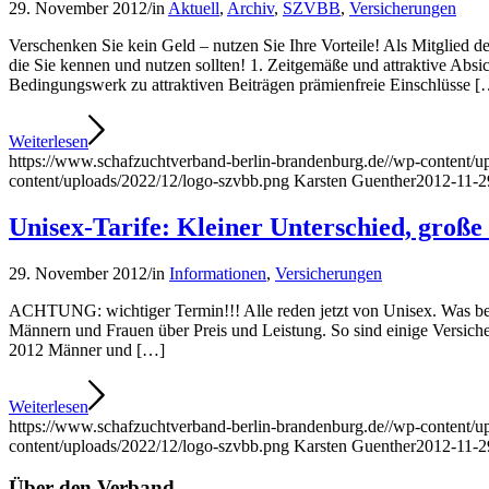
29. November 2012
/
in
Aktuell
,
Archiv
,
SZVBB
,
Versicherungen
Verschenken Sie kein Geld – nutzen Sie Ihre Vorteile! Als Mitglied 
die Sie kennen und nutzen sollten! 1. Zeitgemäße und attraktive Absi
Bedingungswerk zu attraktiven Beiträgen prämienfreie Einschlüsse [
Weiterlesen
https://www.schafzuchtverband-berlin-brandenburg.de//wp-content/u
content/uploads/2022/12/logo-szvbb.png
Karsten Guenther
2012-11-2
Unisex-Tarife: Kleiner Unterschied, große
29. November 2012
/
in
Informationen
,
Versicherungen
ACHTUNG: wichtiger Termin!!! Alle reden jetzt von Unisex. Was bedeu
Männern und Frauen über Preis und Leistung. So sind einige Versich
2012 Männer und […]
Weiterlesen
https://www.schafzuchtverband-berlin-brandenburg.de//wp-content/u
content/uploads/2022/12/logo-szvbb.png
Karsten Guenther
2012-11-2
Über den Verband