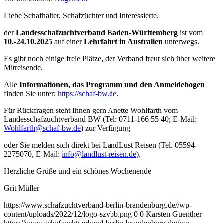
Liebe Schafhalter, Schafzüchter und Interessierte,
der
Landesschafzuchtverband Baden-Württemberg
ist vom
10.-24.10.2025
auf einer
Lehrfahrt in Australien
unterwegs.
Es gibt noch einige freie Plätze, der Verband freut sich über weitere
Mitreisende.
Alle
Informationen, das Programm und den Anmeldebogen
finden Sie unter:
https://schaf-bw.de
.
Für Rückfragen steht Ihnen gern Anette Wohlfarth vom
Landesschafzuchtverband BW (Tel: 0711-166 55 40; E-Mail:
Wohlfarth@schaf-bw.de
) zur Verfügung
oder Sie melden sich direkt bei LandLust Reisen (Tel. 05594-
2275070, E-Mail:
info@landlust-reisen.de
).
Herzliche Grüße und ein schönes Wochenende
Grit Müller
https://www.schafzuchtverband-berlin-brandenburg.de//wp-
content/uploads/2022/12/logo-szvbb.png
0
0
Karsten Guenther
https://www.schafzuchtverband-berlin-brandenburg.de//wp-