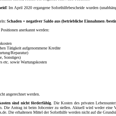
heid!
Im April 2020 ergangene Soforthilfebescheide wurden (unabhäng
teln:
Schaden = negativer Saldo aus (betriebliche Einnahmen /besti
e Positionen anerkannt werden:
nkosten
hen Tätigkeit aufgenommene Kredite
artung/Reparatur)
e, Sonstiges)
s etc. sowie Wartungskosten
icht angerechnet werden.
sten sind nicht förderfähig
. Die Kosten des privaten Lebensunter
n. Die Antrag ist beim Jobcenter zu stellen. Aktuell wird weder ein
.de. Die erhaltenen Mittel der Soforthilfe werden nicht auf die Grunds