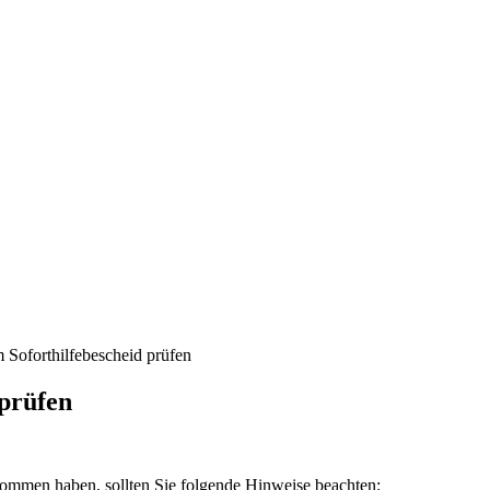
m Soforthilfebescheid prüfen
 prüfen
ekommen haben, sollten Sie folgende Hinweise beachten: