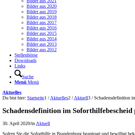
Bilder aus 2021
Bilder aus 2020
Bilder aus 2019
Bilder aus 2018
Bilder aus 2017
Bilder aus 2016
Bilder aus 2015
Bilder aus 2014
Bilder aus 2013
Bilder aus 2012
Stellenbörse
Downloads
Links
Suche
Menü
Menü
Aktuelles
Du bist hier:
Startseite
1
/
Aktuelles
2
/
Aktuell
3
/
Schadensdefinition i
Schadensdefinition im Soforthilfebescheid
30. April 2020
/
in
Aktuell
Sofern Sie die Soforthilfe in Brandenburg beantragt und bewilligt b