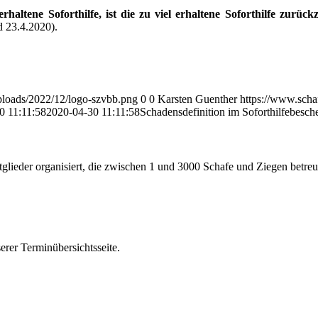
rhaltene Soforthilfe, ist die zu viel erhaltene Soforthilfe zurück
 23.4.2020).
ploads/2022/12/logo-szvbb.png
0
0
Karsten Guenther
https://www.scha
0 11:11:58
2020-04-30 11:11:58
Schadensdefinition im Soforthilfebesch
glieder organisiert, die zwischen 1 und 3000 Schafe und Ziegen betreu
erer Terminübersichtsseite.