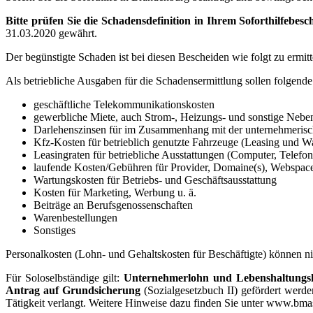
Bitte prüfen Sie die Schadensdefinition in Ihrem Soforthilfebesc
31.03.2020 gewährt.
Der begünstigte Schaden ist bei diesen Bescheiden wie folgt zu ermit
Als betriebliche Ausgaben für die Schadensermittlung sollen folgend
geschäftliche Telekommunikationskosten
gewerbliche Miete, auch Strom-, Heizungs- und sonstige Nebe
Darlehenszinsen für im Zusammenhang mit der unternehmerisc
Kfz-Kosten für betrieblich genutzte Fahrzeuge (Leasing und W
Leasingraten für betriebliche Ausstattungen (Computer, Telefon
laufende Kosten/Gebühren für Provider, Domaine(s), Webspace
Wartungskosten für Betriebs- und Geschäftsausstattung
Kosten für Marketing, Werbung u. ä.
Beiträge an Berufsgenossenschaften
Warenbestellungen
Sonstiges
Personalkosten (Lohn- und Gehaltskosten für Beschäftigte) können n
Für Soloselbständige gilt:
Unternehmerlohn und Lebenshaltungsko
Antrag auf Grundsicherung
(Sozialgesetzbuch II) gefördert werde
Tätigkeit verlangt. Weitere Hinweise dazu finden Sie unter www.bmas